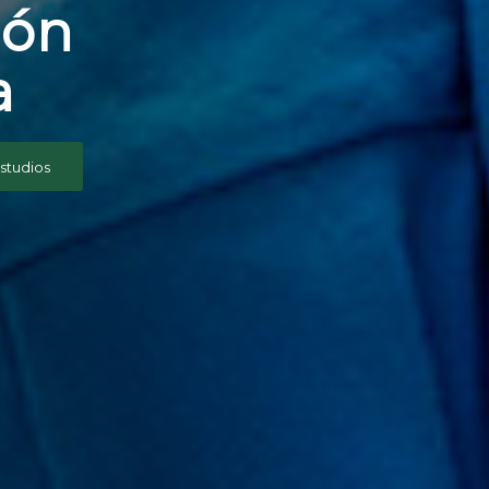
ión
a
studios